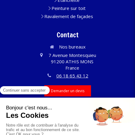
Étanchéité
Peinture sur toit
Ravalement de façades
Contact
Nos bureaux
7 Avenue Montesquieu
91200
ATHIS MONS
France
06 18 65 43 12
Demander un devis
©2024 Ets dubois Ed couvreur - Couverture, toiture
Plan du site